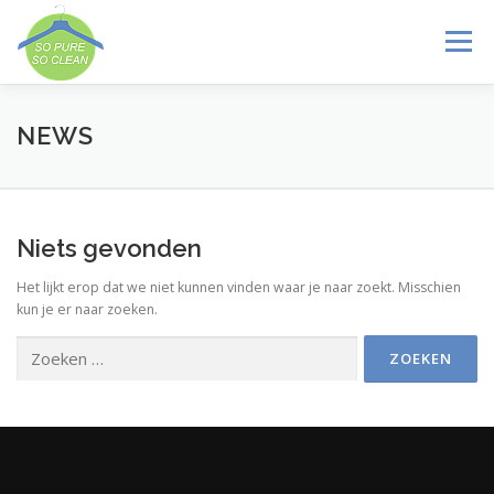
Ga
naar
Menu
de
inhoud
VOORDEEL
WINKELS
DIENSTEN
GALERIJ
NEWS
NEWS
CONTACT
TAAL:
Niets gevonden
Het lijkt erop dat we niet kunnen vinden waar je naar zoekt. Misschien
kun je er naar zoeken.
Zoeken
naar: