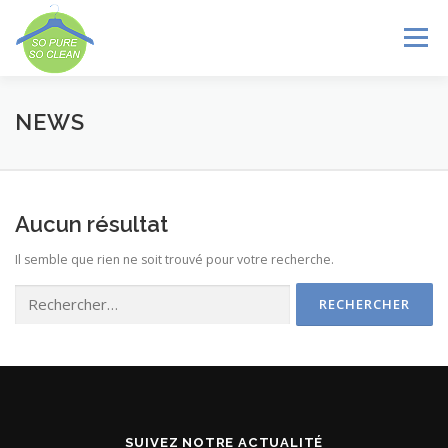
Aller
au
Menu
contenu
AVANTAGES
MAGASINS
SERVICES
NEWS
GALLERIE
NEWS
CONTACT
LANGUE :
Aucun résultat
Il semble que rien ne soit trouvé pour votre recherche.
Rechercher :
SUIVEZ NOTRE ACTUALITÉ