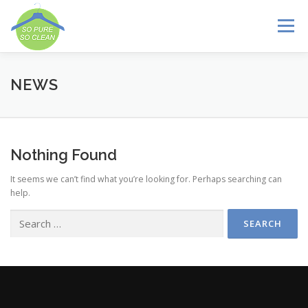
Skip
to
Menu
content
ADVANTAGES
SHOPS
SERVICES
GALLERY
NEWS
NEWS
CONTACT
LANGUAGE:
Nothing Found
It seems we can’t find what you’re looking for. Perhaps searching can
help.
Search
for: