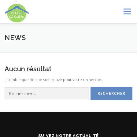
Aller
au
Menu
contenu
AVANTAGES
MAGASINS
SERVICES
NEWS
GALLERIE
NEWS
CONTACT
LANGUE :
Aucun résultat
Il semble que rien ne soit trouvé pour votre recherche.
Rechercher :
SUIVEZ NOTRE ACTUALITÉ